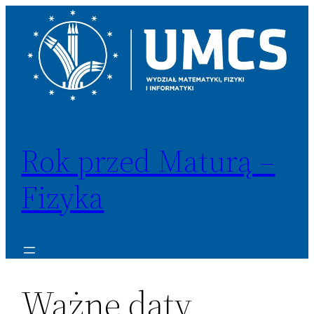
Przejdź
do
treści
Rok przed Maturą –
Fizyka
Ważne daty