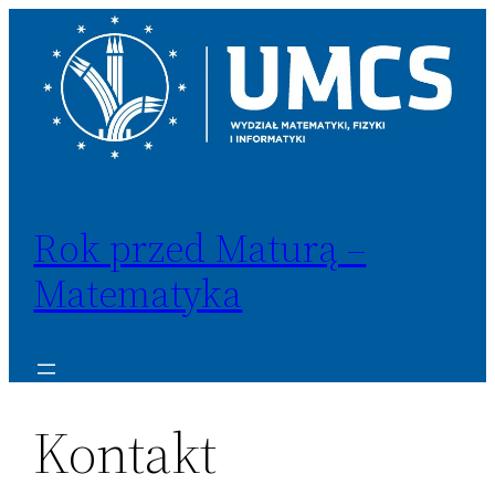
Przejdź
do
treści
Rok przed Maturą –
Matematyka
Kontakt