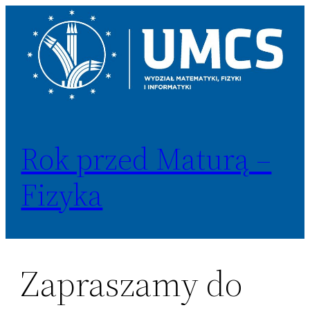
Przejdź
do
treści
Rok przed Maturą –
Fizyka
Zapraszamy do