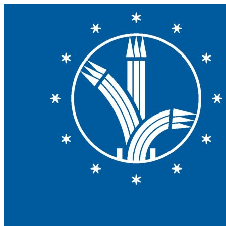
Przejdź
do
treści