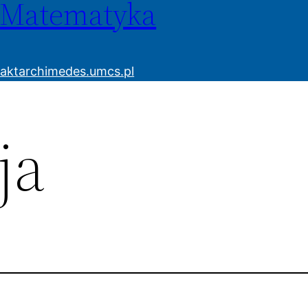
 Matematyka
akt
archimedes.umcs.pl
ja