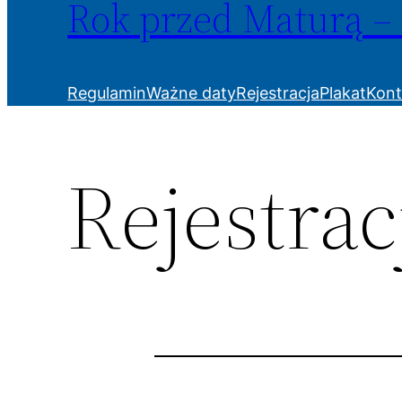
Rok przed Maturą –
Regulamin
Ważne daty
Rejestracja
Plakat
Kont
Rejestrac