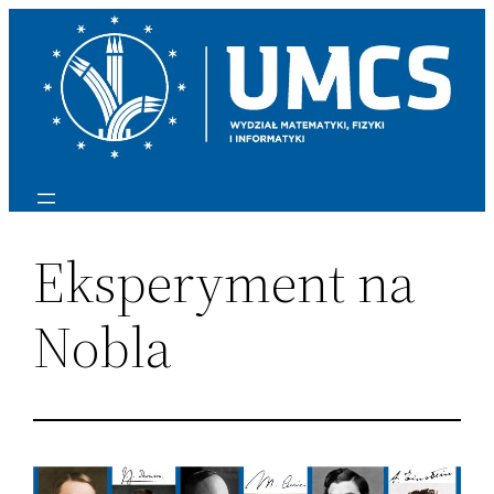
Przejdź
do
treści
Eksperyment na
Nobla